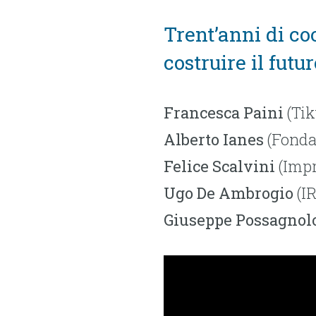
Trent’anni di co
costruire il futur
Francesca Paini
(Tik
Alberto Ianes
(Fonda
Felice Scalvini
(Impr
Ugo De Ambrogio
(IR
Giuseppe Possagnol