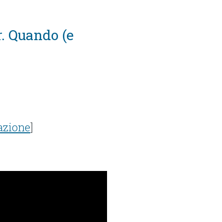
r. Quando (e
azione
]