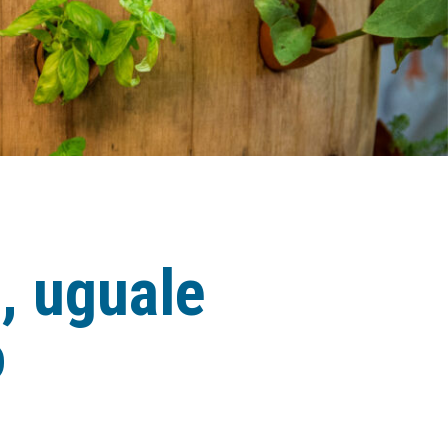
a, uguale
o