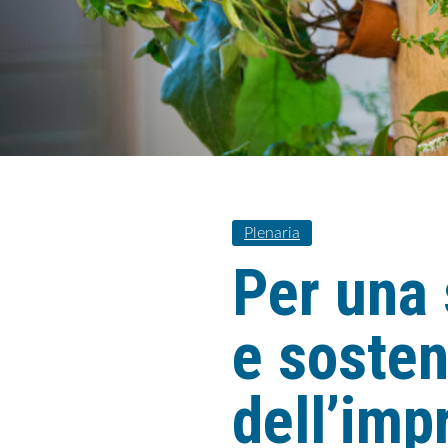
Plenaria
Per una 
e sosteni
dell’imp