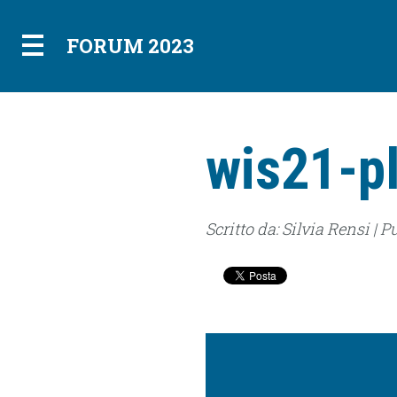
FORUM 2023
wis21-p
Scritto da: Silvia Rensi | 