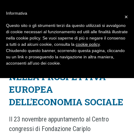
#WIS22
Informativa
×
Questo sito o gli strumenti terzi da questo utilizzati si avvalgono
Home
di cookie necessari al funzionamento ed utili alle finalità illustrate
nella cookie policy. Se vuoi saperne di più o negare il consenso
UN FORUM SULLE OPPORTUNITÀ OFFERTE
a tutti o ad alcuni cookie, consulta la
cookie policy
.
Forum 2023
Chiudendo questo banner, scorrendo questa pagina, cliccando
DAL SOCIAL ECONOMY ACTION PLAN
su un link o proseguendo la navigazione in altra maniera,
L'IMPRESA SOCIALE
acconsenti all’uso dei cookie.
Archivio
NELLA PROSPETTIVA
Chi siamo
EUROPEA
DELL'ECONOMIA SOCIALE
Il 23 novembre appuntamento al Centro
congressi di Fondazione Cariplo