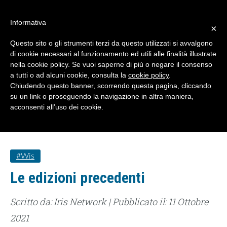
#WIS22
Informativa
×
Questo sito o gli strumenti terzi da questo utilizzati si avvalgono
Home
di cookie necessari al funzionamento ed utili alle finalità illustrate
nella cookie policy. Se vuoi saperne di più o negare il consenso
a tutti o ad alcuni cookie, consulta la
cookie policy
.
Forum 2023
Chiudendo questo banner, scorrendo questa pagina, cliccando
su un link o proseguendo la navigazione in altra maniera,
acconsenti all’uso dei cookie.
Archivio
Chi siamo
#wis
Le edizioni precedenti
Scritto da: Iris Network | Pubblicato il: 11 Ottobre
2021