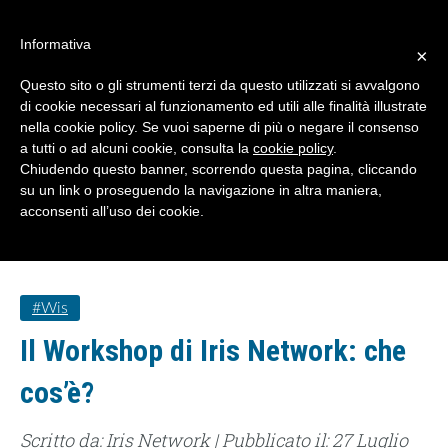
#WIS22
Informativa
×
Questo sito o gli strumenti terzi da questo utilizzati si avvalgono
Home
di cookie necessari al funzionamento ed utili alle finalità illustrate
nella cookie policy. Se vuoi saperne di più o negare il consenso
a tutti o ad alcuni cookie, consulta la
cookie policy
.
Forum 2023
Chiudendo questo banner, scorrendo questa pagina, cliccando
su un link o proseguendo la navigazione in altra maniera,
acconsenti all’uso dei cookie.
Archivio
Chi siamo
#wis
Il Workshop di Iris Network: che
cos’è?
Scritto da: Iris Network | Pubblicato il: 27 Luglio