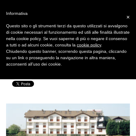
#WIS22
Informativa
×
Questo sito o gli strumenti terzi da questo utilizzati si avvalgono
Home
di cookie necessari al funzionamento ed utili alle finalità illustrate
nella cookie policy. Se vuoi saperne di più o negare il consenso
WIS19-web-19-1400×525
a tutti o ad alcuni cookie, consulta la
cookie policy
.
Forum 2023
Chiudendo questo banner, scorrendo questa pagina, cliccando
su un link o proseguendo la navigazione in altra maniera,
Scritto da: Silvia Rensi | Pubblicato il: 16 Luglio
acconsenti all’uso dei cookie.
Archivio
2019
Chi siamo