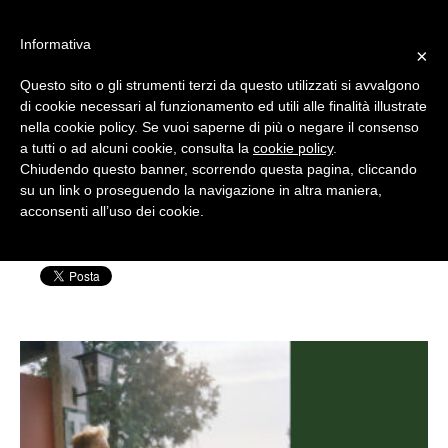
#WIS22
Informativa
×
Questo sito o gli strumenti terzi da questo utilizzati si avvalgono
Home
di cookie necessari al funzionamento ed utili alle finalità illustrate
nella cookie policy. Se vuoi saperne di più o negare il consenso
WIS19-web-12-340×225
a tutti o ad alcuni cookie, consulta la
cookie policy
.
Forum 2023
Chiudendo questo banner, scorrendo questa pagina, cliccando
su un link o proseguendo la navigazione in altra maniera,
Scritto da: Silvia Rensi | Pubblicato il: 28 Giugno
acconsenti all’uso dei cookie.
Archivio
2019
Chi siamo