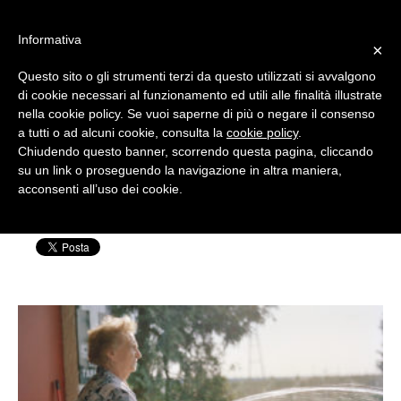
#WIS22
Informativa
×
Questo sito o gli strumenti terzi da questo utilizzati si avvalgono
Home
di cookie necessari al funzionamento ed utili alle finalità illustrate
nella cookie policy. Se vuoi saperne di più o negare il consenso
WIS19-web-12-1400×525
a tutti o ad alcuni cookie, consulta la
cookie policy
.
Forum 2023
Chiudendo questo banner, scorrendo questa pagina, cliccando
su un link o proseguendo la navigazione in altra maniera,
Scritto da: Silvia Rensi | Pubblicato il: 01 Luglio
acconsenti all’uso dei cookie.
Archivio
2019
Chi siamo