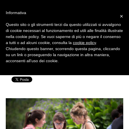
#WIS22
Informativa
×
Questo sito o gli strumenti terzi da questo utilizzati si avvalgono
Home
di cookie necessari al funzionamento ed utili alle finalità illustrate
nella cookie policy. Se vuoi saperne di più o negare il consenso
WIS_2016_2 copia
a tutti o ad alcuni cookie, consulta la
cookie policy
.
Forum 2023
Chiudendo questo banner, scorrendo questa pagina, cliccando
su un link o proseguendo la navigazione in altra maniera,
Scritto da: Silvia Rensi | Pubblicato il: 29 Luglio
acconsenti all’uso dei cookie.
Archivio
2020
Chi siamo