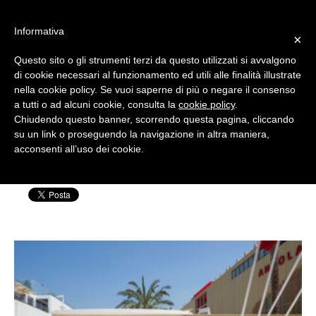
#WIS22
Informativa
×
Questo sito o gli strumenti terzi da questo utilizzati si avvalgono
Home
di cookie necessari al funzionamento ed utili alle finalità illustrate
nella cookie policy. Se vuoi saperne di più o negare il consenso
17-spazio off
a tutti o ad alcuni cookie, consulta la
cookie policy
.
Forum 2023
Chiudendo questo banner, scorrendo questa pagina, cliccando
su un link o proseguendo la navigazione in altra maniera,
Scritto da: Silvia Rensi | Pubblicato il: 14
acconsenti all’uso dei cookie.
Archivio
Settembre 2022
Chi siamo