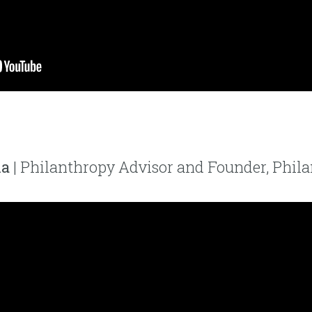
ka
| Philanthropy Advisor and Founder, Phil