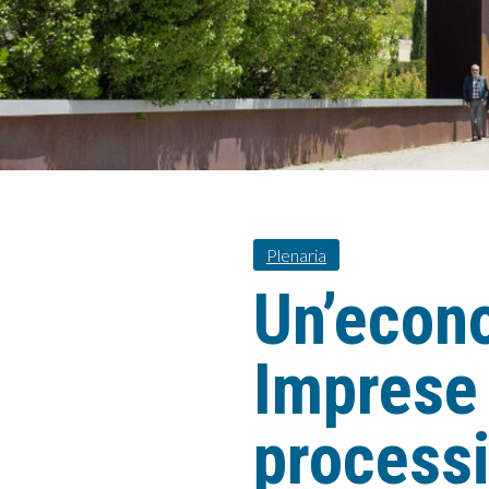
Plenaria
Un’econ
Imprese 
processi