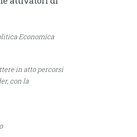
e attivatori di
olitica Economica
tere in atto percorsi
er, con la
o