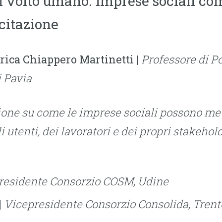
l volto umano.
Imprese sociali com
citazione
rica Chiappero Martinetti
|
Professore di P
i Pavia
ione su come le imprese sociali possono met
i utenti, dei lavoratori e dei propri stakehold
residente Consorzio COSM, Udine
|
Vicepresidente Consorzio Consolida, Trent