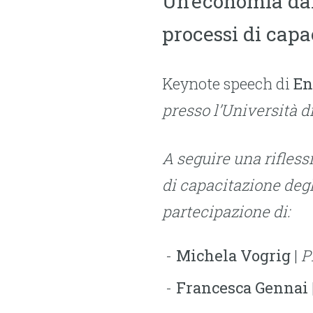
Un’economia da
processi di capa
Keynote speech di
En
presso l’Università d
A seguire una rifless
di capacitazione
degl
partecipazione di:
Michela Vogrig
|
P
Francesca Gennai