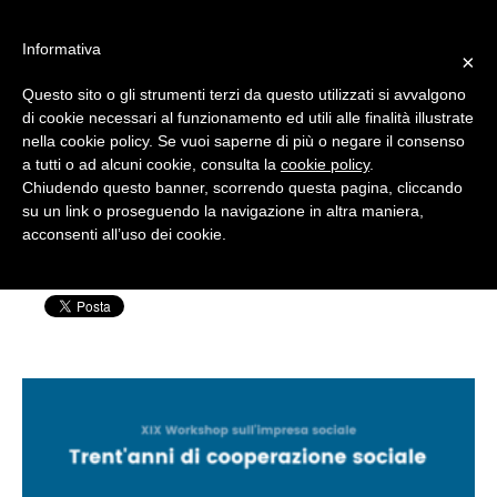
#WIS22
Informativa
×
Questo sito o gli strumenti terzi da questo utilizzati si avvalgono
Home
di cookie necessari al funzionamento ed utili alle finalità illustrate
nella cookie policy. Se vuoi saperne di più o negare il consenso
wis21-plenaria1
a tutti o ad alcuni cookie, consulta la
cookie policy
.
Forum 2023
Chiudendo questo banner, scorrendo questa pagina, cliccando
su un link o proseguendo la navigazione in altra maniera,
Scritto da: Silvia Rensi | Pubblicato il: 05
acconsenti all’uso dei cookie.
Archivio
Novembre 2021
Chi siamo