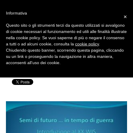
#WIS22
Informativa
×
Questo sito o gli strumenti terzi da questo utilizzati si avvalgono
Home
di cookie necessari al funzionamento ed utili alle finalità illustrate
nella cookie policy. Se vuoi saperne di più o negare il consenso
musella
a tutti o ad alcuni cookie, consulta la
cookie policy
.
Forum 2023
Chiudendo questo banner, scorrendo questa pagina, cliccando
su un link o proseguendo la navigazione in altra maniera,
Scritto da: Silvia Rensi | Pubblicato il: 25 Ottobre
acconsenti all’uso dei cookie.
Archivio
2022
Chi siamo