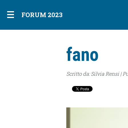
FORUM 2023
fano
Scritto da: Silvia Rensi | P