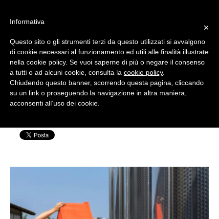
#WIS22
Informativa
×
Questo sito o gli strumenti terzi da questo utilizzati si avvalgono
Home
di cookie necessari al funzionamento ed utili alle finalità illustrate
nella cookie policy. Se vuoi saperne di più o negare il consenso
14-rivivi wis 21
a tutti o ad alcuni cookie, consulta la
cookie policy
.
Forum 2023
Chiudendo questo banner, scorrendo questa pagina, cliccando
su un link o proseguendo la navigazione in altra maniera,
Scritto da: Silvia Rensi | Pubblicato il: 14
acconsenti all’uso dei cookie.
Archivio
Settembre 2022
Chi siamo