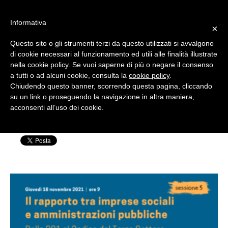
#WIS22
Informativa
×
Questo sito o gli strumenti terzi da questo utilizzati si avvalgono
Home
di cookie necessari al funzionamento ed utili alle finalità illustrate
nella cookie policy. Se vuoi saperne di più o negare il consenso
wis21-sessione5
a tutti o ad alcuni cookie, consulta la
cookie policy
.
Forum 2023
Chiudendo questo banner, scorrendo questa pagina, cliccando
su un link o proseguendo la navigazione in altra maniera,
Scritto da: Silvia Rensi | Pubblicato il: 05
acconsenti all’uso dei cookie.
Archivio
Novembre 2021
Chi siamo