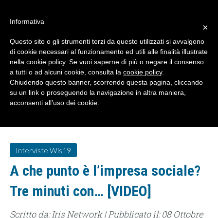
#WIS22
Informativa
×
Questo sito o gli strumenti terzi da questo utilizzati si avvalgono
Home
di cookie necessari al funzionamento ed utili alle finalità illustrate
nella cookie policy. Se vuoi saperne di più o negare il consenso
a tutti o ad alcuni cookie, consulta la
cookie policy
.
Forum 2023
Chiudendo questo banner, scorrendo questa pagina, cliccando
su un link o proseguendo la navigazione in altra maniera,
acconsenti all’uso dei cookie.
Archivio
Chi siamo
Interviste Wis19
A che punto è l’impresa sociale?
Tre minuti con… [VIDEO]
Scritto da: Iris Network | Pubblicato il: 08 Ottobre