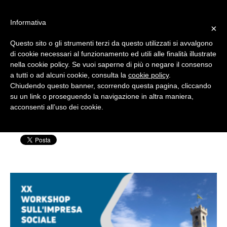
#WIS22
Informativa
×
Questo sito o gli strumenti terzi da questo utilizzati si avvalgono
Home
di cookie necessari al funzionamento ed utili alle finalità illustrate
nella cookie policy. Se vuoi saperne di più o negare il consenso
wis22-01
a tutti o ad alcuni cookie, consulta la
cookie policy
.
Forum 2023
Chiudendo questo banner, scorrendo questa pagina, cliccando
su un link o proseguendo la navigazione in altra maniera,
Scritto da: Silvia Rensi | Pubblicato il: 27 Luglio
acconsenti all’uso dei cookie.
Archivio
2022
Chi siamo