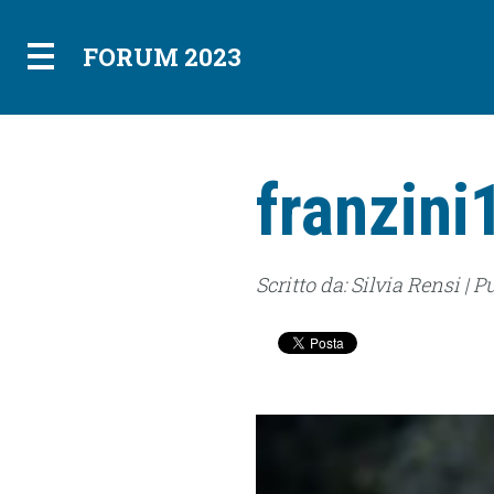
FORUM 2023
franzini
Scritto da: Silvia Rensi | P