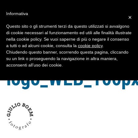
#WIS22
Informativa
×
Questo sito o gli strumenti terzi da questo utilizzati si avvalgono
Home
di cookie necessari al funzionamento ed utili alle finalità illustrate
nella cookie policy. Se vuoi saperne di più o negare il consenso
a tutti o ad alcuni cookie, consulta la
cookie policy
.
Forum 2023
GB-
Chiudendo questo banner, scorrendo questa pagina, cliccando
su un link o proseguendo la navigazione in altra maniera,
acconsenti all’uso dei cookie.
Archivio
logo_WEB_100p
Chi siamo