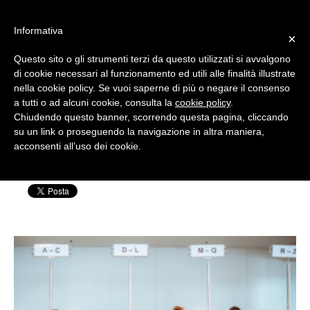
#WIS22
Informativa
×
Questo sito o gli strumenti terzi da questo utilizzati si avvalgono
Home
di cookie necessari al funzionamento ed utili alle finalità illustrate
nella cookie policy. Se vuoi saperne di più o negare il consenso
WIS19_080
a tutti o ad alcuni cookie, consulta la
cookie policy
.
Forum 2023
Chiudendo questo banner, scorrendo questa pagina, cliccando
su un link o proseguendo la navigazione in altra maniera,
Scritto da: Silvia Rensi | Pubblicato il: 11
acconsenti all’uso dei cookie.
Archivio
Novembre 2019
Chi siamo