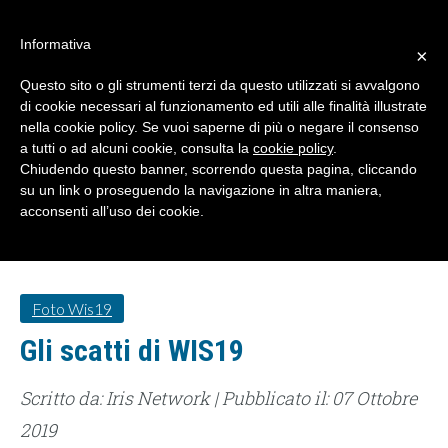
#WIS22
Informativa
×
Questo sito o gli strumenti terzi da questo utilizzati si avvalgono
Home
di cookie necessari al funzionamento ed utili alle finalità illustrate
nella cookie policy. Se vuoi saperne di più o negare il consenso
a tutti o ad alcuni cookie, consulta la
cookie policy
.
Forum 2023
Chiudendo questo banner, scorrendo questa pagina, cliccando
su un link o proseguendo la navigazione in altra maniera,
acconsenti all’uso dei cookie.
Archivio
Chi siamo
Foto Wis19
Gli scatti di WIS19
Scritto da: Iris Network | Pubblicato il: 07 Ottobre
2019