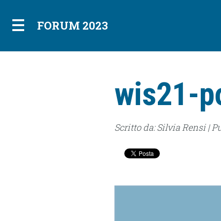
FORUM 2023
wis21-p
Scritto da: Silvia Rensi | P